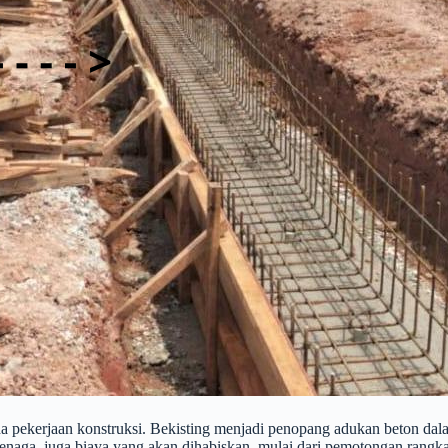
da pekerjaan konstruksi. Bekisting menjadi penopang adukan beton dal
naga, juga biaya yang akan dihabiskan, mulai dari pemotongan rangka, 