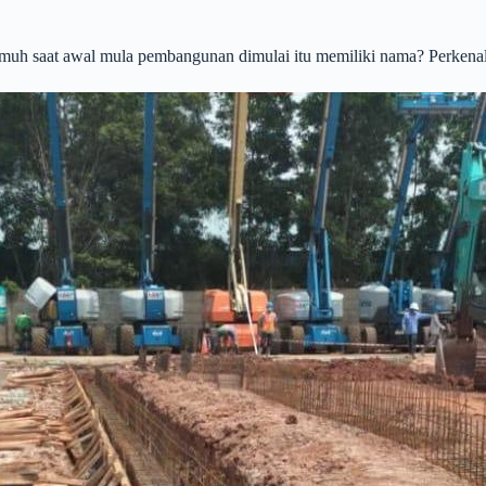
umuh saat awal mula pembangunan dimulai itu memiliki nama? Perkena