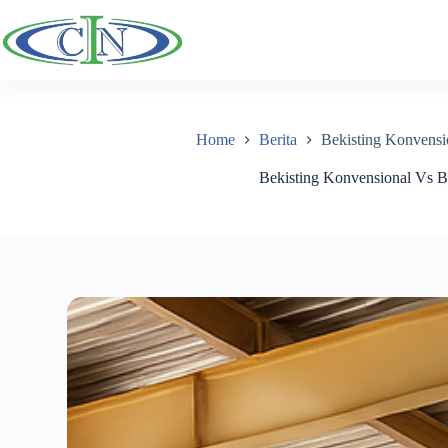
Skip
to
content
Home
Berita
Bekisting Konvensio
Bekisting Konvensional Vs Be