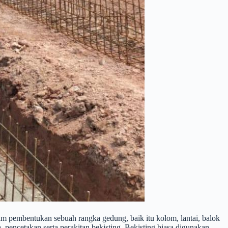
am pembentukan sebuah rangka gedung, baik itu kolom, lantai, balok
pencetakan serta perakitan bekisting. Bekisting biasa digunakan