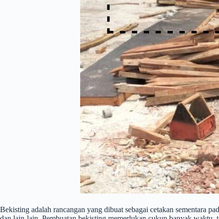
Bekisting adalah rancangan yang dibuat sebagai cetakan sementara pa
dan lain-lain. Pembuatan bekisting memerlukan cukup banyak waktu, te