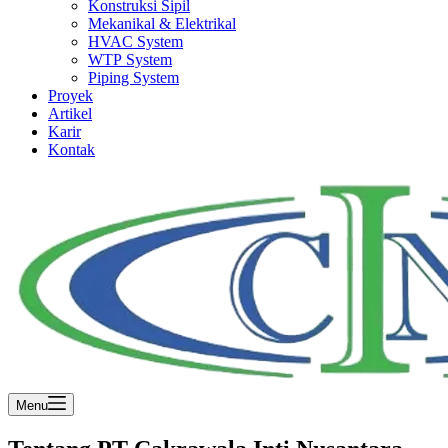
Konstruksi Sipil
Mekanikal & Elektrikal
HVAC System
WTP System
Piping System
Proyek
Artikel
Karir
Kontak
Menu