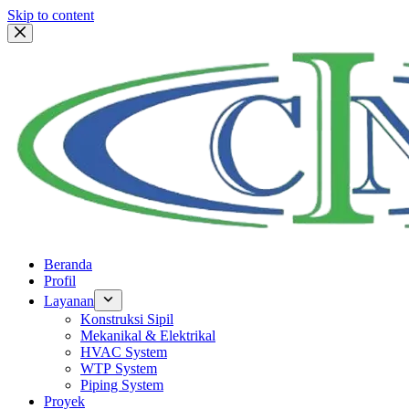
Skip to content
Beranda
Profil
Layanan
Konstruksi Sipil
Mekanikal & Elektrikal
HVAC System
WTP System
Piping System
Proyek