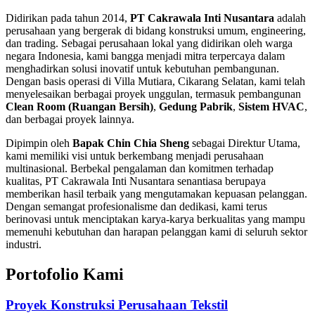
Didirikan pada tahun 2014,
PT Cakrawala Inti Nusantara
adalah
perusahaan yang bergerak di bidang konstruksi umum, engineering,
dan trading. Sebagai perusahaan lokal yang didirikan oleh warga
negara Indonesia, kami bangga menjadi mitra terpercaya dalam
menghadirkan solusi inovatif untuk kebutuhan pembangunan.
Dengan basis operasi di Villa Mutiara, Cikarang Selatan, kami telah
menyelesaikan berbagai proyek unggulan, termasuk pembangunan
Clean Room (Ruangan Bersih)
,
Gedung Pabrik
,
Sistem HVAC
,
dan berbagai proyek lainnya.
Dipimpin oleh
Bapak Chin Chia Sheng
sebagai Direktur Utama,
kami memiliki visi untuk berkembang menjadi perusahaan
multinasional. Berbekal pengalaman dan komitmen terhadap
kualitas, PT Cakrawala Inti Nusantara senantiasa berupaya
memberikan hasil terbaik yang mengutamakan kepuasan pelanggan.
Dengan semangat profesionalisme dan dedikasi, kami terus
berinovasi untuk menciptakan karya-karya berkualitas yang mampu
memenuhi kebutuhan dan harapan pelanggan kami di seluruh sektor
industri.
Portofolio Kami
Proyek Konstruksi Perusahaan Tekstil