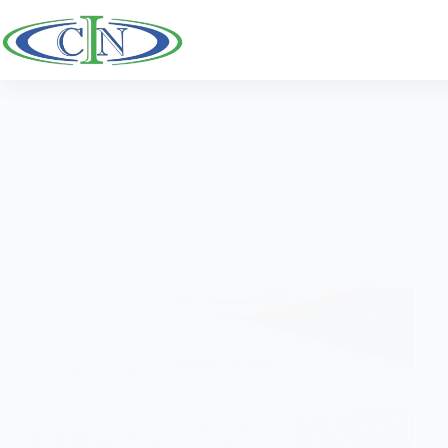
跳
至
主
要
內
容
Manufacturing Sepatu
Piping System