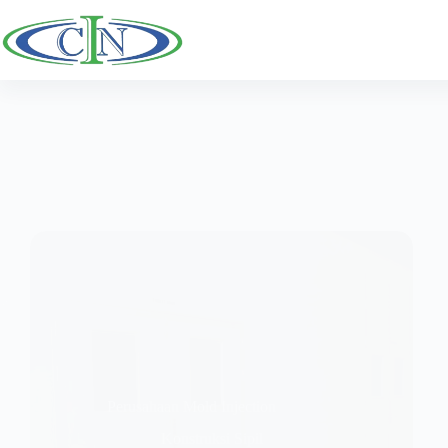
跳
至
主
要
內
容
Perusahaan Mold Injection
Konstruksi Sipil