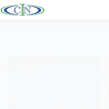
跳
至
主
要
內
容
Proyek Konstruksi Perusahaan Tekstil
Konstruksi Sipil