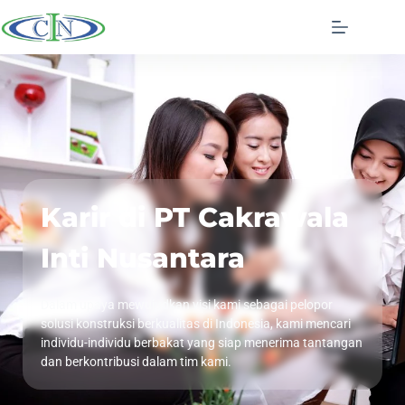
Karir di PT Cakrawala
Inti Nusantara
Dalam upaya mewujudkan visi kami sebagai pelopor
solusi konstruksi berkualitas di Indonesia, kami mencari
individu-individu berbakat yang siap menerima tantangan
dan berkontribusi dalam tim kami.